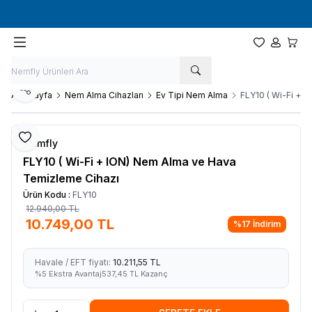
Tüm Siparişlerde
Ücretsiz
Kargo
Favorilerim
Hesabım
Sepet
Paylaş
Ana Sayfa
Nem Alma Cihazları
Ev Tipi Nem Alma
FLY10 ( Wi-Fi + 
Favoriye Ekle
Nemfly
FLY10 ( Wi-Fi + ION) Nem Alma ve Hava
Temizleme Cihazı
Ürün Kodu :
FLY10
12.940,00
TL
10.749,00
TL
%17 İndirim
Havale / EFT fiyatı:
10.211,55 TL
%
5
Ekstra Avantaj
537,45
TL Kazanç