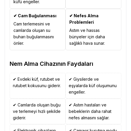
küfü engeller.
✔ Cam Buğulanması
✔ Nefes Alma
Problemleri
Cam terlemesini ve
camlarda oluşan su
Astım ve hassas
buharı buğulanmasını
bünyeler için daha
önler.
sağlıklı hava sunar.
Nem Alma Cihazının Faydaları
✔ Evdeki küf, rutubet ve
✔ Giysilerde ve
rutubet kokusunu giderir.
eşyalarda küf oluşumunu
engeller.
✔ Camlarda oluşan buğu
✔ Astım hastaları ve
ve terlemeyi hızlı şekilde
bebeklerin daha rahat
giderir.
nefes almasını sağlar.
✔ Elektronik cihazların
✔ Çamaşır kurutma modu