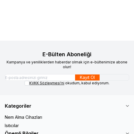
%
24
%
17
Hava Temizleme Cihazı
21.175,00
TL
15.999,00
TL
Temizleme Cihazı
23.528,00
TL
19.499,00
TL
Sepete Ekle
Sepete Ekle
E-Bülten Aboneliği
Kampanya ve yeniliklerden haberdar olmak için e-bültenimize abone
olun!
Kayıt Ol
KVKK Sözleşmesi'ni
okudum, kabul ediyorum.
Kategoriler
Nem Alma Cihazları
Isıtıcılar
Önemli Bilgiler