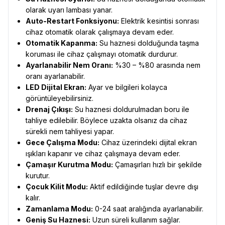
olarak uyarı lambası yanar.
Auto-Restart Fonksiyonu:
Elektrik kesintisi sonrası
cihaz otomatik olarak çalışmaya devam eder.
Otomatik Kapanma:
Su haznesi dolduğunda taşma
koruması ile cihaz çalışmayı otomatik durdurur.
Ayarlanabilir Nem Oranı:
%30 – %80 arasında nem
oranı ayarlanabilir.
LED Dijital Ekran:
Ayar ve bilgileri kolayca
görüntüleyebilirsiniz.
Drenaj Çıkışı:
Su haznesi doldurulmadan boru ile
tahliye edilebilir. Böylece uzakta olsanız da cihaz
sürekli nem tahliyesi yapar.
Gece Çalışma Modu:
Cihaz üzerindeki dijital ekran
ışıkları kapanır ve cihaz çalışmaya devam eder.
Çamaşır Kurutma Modu:
Çamaşırları hızlı bir şekilde
kurutur.
Çocuk Kilit Modu:
Aktif edildiğinde tuşlar devre dışı
kalır.
Zamanlama Modu:
0-24 saat aralığında ayarlanabilir.
Geniş Su Haznesi:
Uzun süreli kullanım sağlar.