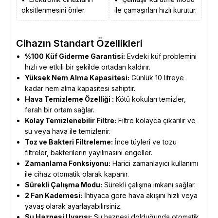
oksitlenmesini önler.
ile çamaşırları hızlı kurutur.
Cihazın Standart Özellikleri
%100 Küf Giderme Garantisi:
Evdeki küf problemini
hızlı ve etkili bir şekilde ortadan kaldırır.
Yüksek Nem Alma Kapasitesi:
Günlük 10 litreye
kadar nem alma kapasitesi sahiptir.
Hava Temizleme Özelliği :
Kötü kokuları temizler,
ferah bir ortam sağlar.
Kolay Temizlenebilir Filtre:
Filtre kolayca çıkarılır ve
su veya hava ile temizlenir.
Toz ve Bakteri Filtreleme:
İnce tüyleri ve tozu
filtreler, bakterilerin yayılmasını engeller.
Zamanlama Fonksiyonu:
Harici zamanlayıcı kullanımı
ile cihaz otomatik olarak kapanır.
Sürekli Çalışma Modu:
Sürekli çalışma imkanı sağlar.
2 Fan Kademesi:
İhtiyaca göre hava akışını hızlı veya
yavaş olarak ayarlayabilirsiniz.
Su Haznesi Uyarısı:
Su haznesi dolduğunda otomatik