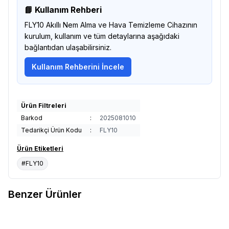
📘 Kullanım Rehberi
FLY10 Akıllı Nem Alma ve Hava Temizleme Cihazının
kurulum, kullanım ve tüm detaylarına aşağıdaki
bağlantıdan ulaşabilirsiniz.
Kullanım Rehberini İncele
Ürün Filtreleri
Barkod
:
2025081010
Tedarikçi Ürün Kodu
:
FLY10
Ürün Etiketleri
#FLY10
Benzer Ürünler
Nemfly
FLY16 (Hepa Filtre + Wi-
Nemfly
FLY25 (Hepa Filtre + Wi-
Yeni
Yeni
Favorilere Ekle
Favorilere Ekle
fi + ION) Ev Tipi Nem Alma ve
fi + ION) Nem Alma ve Hava