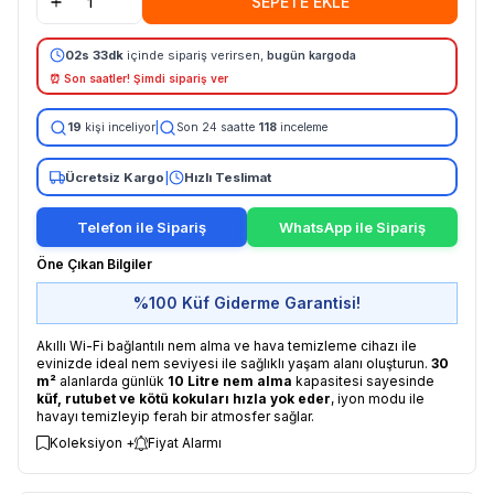
SEPETE EKLE
02s 33dk
içinde sipariş verirsen,
bugün kargoda
⏰ Son saatler! Şimdi sipariş ver
19
kişi inceliyor
|
Son 24 saatte
118
inceleme
Ücretsiz Kargo
|
Hızlı Teslimat
Telefon ile Sipariş
WhatsApp ile Sipariş
Öne Çıkan Bilgiler
%100 Küf Giderme Garantisi!
Akıllı Wi-Fi bağlantılı nem alma ve hava temizleme cihazı ile
evinizde ideal nem seviyesi ile sağlıklı yaşam alanı oluşturun.
30
m²
alanlarda günlük
10 Litre nem alma
kapasitesi sayesinde
küf, rutubet ve kötü kokuları
hızla yok eder
, iyon modu ile
havayı temizleyip ferah bir atmosfer sağlar.
Koleksiyon +
Fiyat Alarmı